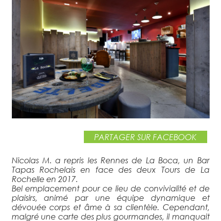
corrigé ....
VOIR LE PROJET ›
PARTAGER SUR FACEBOOK
Nicolas M. a repris les Rennes de La Boca, un Bar
Tapas Rochelais en face des deux Tours de La
Rochelle en 2017.
Bel emplacement pour ce lieu de convivialité et de
plaisirs, animé par une équipe dynamique et
dévouée corps et âme à sa clientèle. Cependant,
malgré une carte des plus gourmandes, il manquait